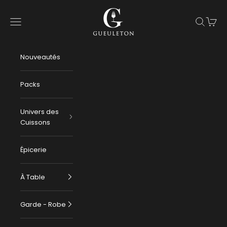
Passer au contenu
Gueuleton
Menu
Recherch
Panier
Nouveautés
Packs
Univers des
Cuissons
Épicerie
À Table
Garde - Robe