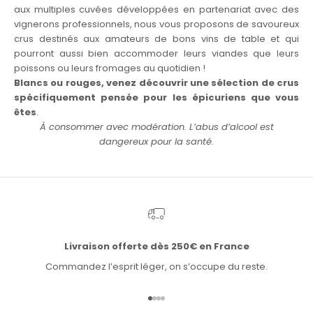
aux multiples cuvées développées en partenariat avec des
vignerons professionnels, nous vous proposons de savoureux
crus destinés aux amateurs de bons vins de table et qui
pourront aussi bien accommoder leurs viandes que leurs
poissons ou leurs fromages au quotidien !
Blancs ou rouges, venez découvrir une sélection de crus
spécifiquement pensée pour les épicuriens que vous
êtes
.
À consommer avec modération. L’abus d’alcool est
dangereux pour la santé.
Livraison offerte dès 250€ en France
Commandez l’esprit léger, on s’occupe du reste.
Aller à l'élément 1
Aller à l'élément 2
Aller à l'élément 3
Aller à l'élément 4