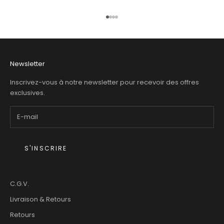
Aller à l'élément 1
Aller à l'élément 2
Aller à l'élément 3
Aller à l'élément 4
Newsletter
Inscrivez-vous à notre newsletter pour recevoir des offres
exclusives.
S'INSCRIRE
C.G.V.
Livraison & Retours
Retours