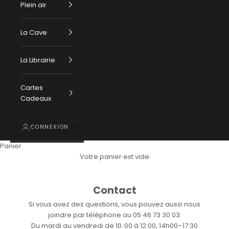
Plein air
La Cave
La Librairie
Cartes
Cadeaux
CONNEXION
Panier
Votre panier est vide
Contact
Si vous avez des questions, vous pouvez aussi nous
joindre par téléphone au 05 46 73 30 03.
Du mardi au vendredi de 10 :00 à 12:00, 14h00–17:30