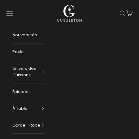
Passer au contenu
Gueuleton
Menu
Recherch
Panier
Nouveautés
Packs
Univers des
Cuissons
Épicerie
À Table
Garde - Robe