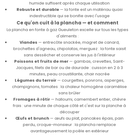
humide suffisent après chaque utilisation
Robuste et durable
— la fonte est un matériau quasi
indestructible qui se bonifie avec l'usage
Ce qu'on cuit à la plancha — et comment
La plancha en fonte à gaz Gueuleton excelle sur tous les types
d'aliments :
Viandes
— entrecôte snackée, magret de canard,
brochettes d'agneau, chipolatas, merguez : la fonte saisit
sans dessécher et conserve les jus à l'intérieur
Poissons et fruits de mer
— gambas, crevettes, Saint-
Jacques, filets de bar ou de daurade : cuisson en 2 à 3
minutes, peau croustillante, chair nacrée
Légumes du terroir
— courgettes, poivrons, asperges,
champignons, tomates : la chaleur homogène caramélise
sans brûler
Fromages à rôtir
— halloumi, camembert entier, chèvre
frais : une minute de chaque côté et c'est sur la planche à
découper
Œufs et brunch
— œufs au plat, pancakes épais, pain
perdu, croque-monsieur : la plancha remplace
avantageusement la poêle en extérieur