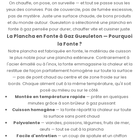
On chauffe, on pose, on surveille — et tout se passe sous les
yeux des convives. Pas de couvercle, pas de fumée excessive,
pas de mystère. Juste une surface chaude, de bons produits
et du monde autour. Gueuleton a sélectionné une plancha en
fonte à gaz pensée pour durer, chauffer vite et cuisiner juste.
La Plancha en Fonte à Gaz Gueuleton — Pourquoi
la Fonte ?
Notre plancha est fabriquée en fonte, le matériau de cuisson
le plus noble pour une plancha extérieure. Contrairement à
l'acier émaillé ou à l'inox, la fonte emmagasine la chaleur et la
restitue de façon parfaitement homogène sur toute la surface
— pas de point chaud au centre et de zone froide sur les
bords. Chaque aliment cuit à la même température, qu'il soit
posé au milieu ou sur le côté.
Montée en température rapide
— prête en quelques
minutes grâce à son brûleur à gaz puissant
Cuisson homogène
— la fonte répartit la chaleur sur toute
la surface sans point chaud
Polyvalente
— viandes, poissons, légumes, fruits de mer,
œufs — tout se cuit à la plancha
Facile d'entretien
— un coup de spatule et un chiffon