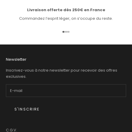
Livraison offerte dès 250€ en France
Commandez l’esprit léger, on s’occupe du reste.
Aller à l'élément 1
Aller à l'élément 2
Aller à l'élément 3
Aller à l'élément 4
Newsletter
Inscrivez-vous à notre newsletter pour recevoir des offres
exclusives.
S'INSCRIRE
C.G.V.