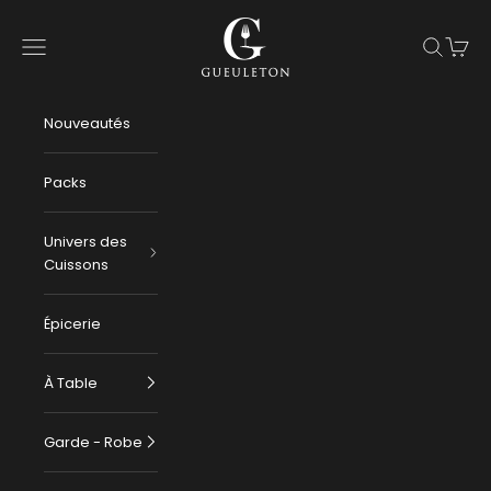
Passer au contenu
Gueuleton
Menu
Recherch
Panier
Nouveautés
Packs
Univers des
Cuissons
Épicerie
À Table
Garde - Robe