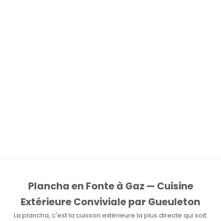
Choisir les options
Ajouter au panier
TABLIER CUIR CAMEL
TABLIER EN COTON GUEULETON
GUEULETON — PLEINE FLEUR
— BRODÉ EN FRANCE, TAILLE
LWG | ARTISAN
UNIQUE | GUEULETON
PRIX DE VENTE
PRIX DE VENTE
A PARTIR DE €209,00
€37,00
(5.0)
(5.0)
Plancha en Fonte à Gaz — Cuisine
Extérieure Conviviale par Gueuleton
La plancha, c'est la cuisson extérieure la plus directe qui soit.