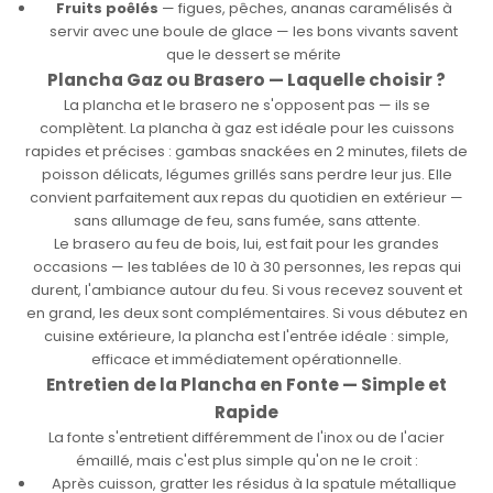
Fruits poêlés
— figues, pêches, ananas caramélisés à
servir avec une boule de glace — les bons vivants savent
que le dessert se mérite
Plancha Gaz ou Brasero — Laquelle choisir ?
La plancha et le brasero ne s'opposent pas — ils se
complètent. La plancha à gaz est idéale pour les cuissons
rapides et précises : gambas snackées en 2 minutes, filets de
poisson délicats, légumes grillés sans perdre leur jus. Elle
convient parfaitement aux repas du quotidien en extérieur —
sans allumage de feu, sans fumée, sans attente.
Le brasero au feu de bois, lui, est fait pour les grandes
occasions — les tablées de 10 à 30 personnes, les repas qui
durent, l'ambiance autour du feu. Si vous recevez souvent et
en grand, les deux sont complémentaires. Si vous débutez en
cuisine extérieure, la plancha est l'entrée idéale : simple,
efficace et immédiatement opérationnelle.
Entretien de la Plancha en Fonte — Simple et
Rapide
La fonte s'entretient différemment de l'inox ou de l'acier
émaillé, mais c'est plus simple qu'on ne le croit :
Après cuisson, gratter les résidus à la spatule métallique