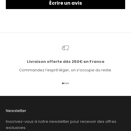
Écrire un avis
Livraison offerte dès 250€ en France
Commandez l’esprit léger, on s’occupe du reste.
Aller à l'élément 1
Aller à l'élément 2
Aller à l'élément 3
Aller à l'élément 4
Newsletter
Inscrivez-vous à notre newsletter pour recevoir des offres
exclusives.