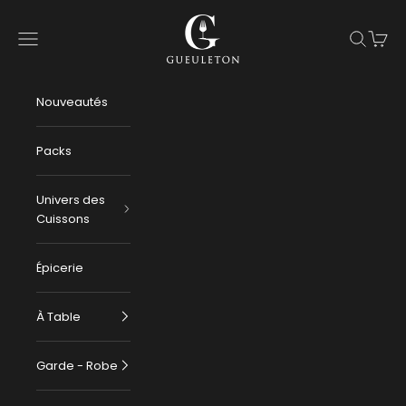
Passer au contenu
Gueuleton
Menu
Recherch
Panier
Nouveautés
Packs
Univers des
Cuissons
Épicerie
À Table
Garde - Robe