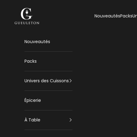
Passer au contenu
Gueuleton
Nouveautés
Packs
Un
Nouveautés
Packs
Univers des Cuissons
Épicerie
À Table