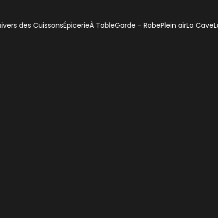
ivers des Cuissons
Épicerie
À Table
Garde - Robe
Plein air
La Cave
L