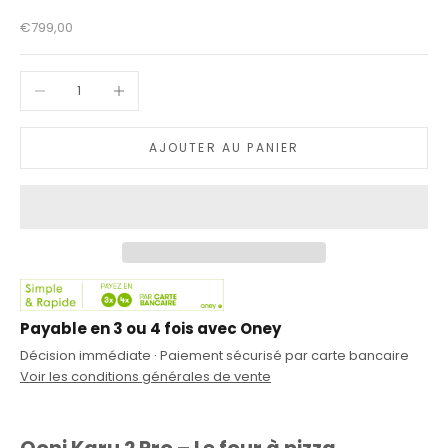
Prix de vente
€799,00
Diminuer la quantité
Augmenter la quantité
AJOUTER AU PANIER
Payable en 3 ou 4 fois avec Oney
Décision immédiate · Paiement sécurisé par carte bancaire
Voir les conditions générales de vente