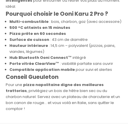
intelligentes
pour enfourner ou retirer vos plats au moment
idéal.
Pourquoi choisir le Ooni Karu 2 Pro ?
Multi-combustible
: bois, charbon, gaz (avec accessoire)
500 °C atteints en 15 minutes
Pizza prête en 60 secondes
Surface de cuisson
: 43 cm de diamètre
Hauteur intérieure
: 14,5 cm – polyvalent (pizzas, pains,
viandes, légumes)
Hub Bluetooth Ooni Connect™
intégré
Porte vitrée ClearView™
: visibilité parfaite sans ouvrir
Compatible application mobile
pour suivi et alertes
Conseil Gueuleton
Pour une
pizza napolitaine digne des meilleures
trattorias
, privilégiez un bois de hêtre bien sec ou du
charbon naturel. Servez avec un plateau de charcuterie et un
bon canon de rouge… et vous voilà en Italie, sans quitter le
comptoir !