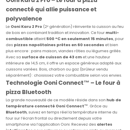
Ooni Karu 2 Pro – Le four à pizza
connecté qui allie puissance et
polyvalence
Le
Ooni Karu 2 Pro
(2ᵉ génération) réinvente la cuisson au feu
de bois en combinant tradition et innovation. Ce four
multi-
combustible
atteint
500 °C en seulement 15 minutes
, pour
des
pizzas napolitaines prêtes en 60 secondes
et bien
plus encore : pains maison, viandes rôties ou légumes grillés.
Avec sa
surface de cuisson de 43 cm
et une hauteur
intérieure de 14,5 cm, il offre un espace généreux adapté aux
cuissons variées. Bois, charbon ou gaz (brûleur vendu
séparément) : choisissez votre combustible selon vos envies.
Technologie Ooni Connect™ – Le four à
pizza Bluetooth
La grande nouveauté de ce modèle réside dans son
hub de
température connecté Ooni Connect™
. Grâce au
Bluetooth
, suivez en temps réel la température interne du
four sur l’écran frontal ou directement depuis votre
smartphone via l’application Ooni. Recevez des
alertes