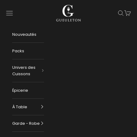
Passer au contenu
Gueuleton
Menu
Recherch
Panier
Nouveautés
Packs
Univers des
Cuissons
Épicerie
À Table
Garde - Robe