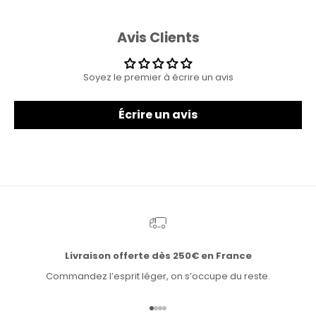
Avis Clients
Soyez le premier à écrire un avis
Écrire un avis
Livraison offerte dès 250€ en France
Commandez l’esprit léger, on s’occupe du reste.
Aller à l'élément 1
Aller à l'élément 2
Aller à l'élément 3
Aller à l'élément 4