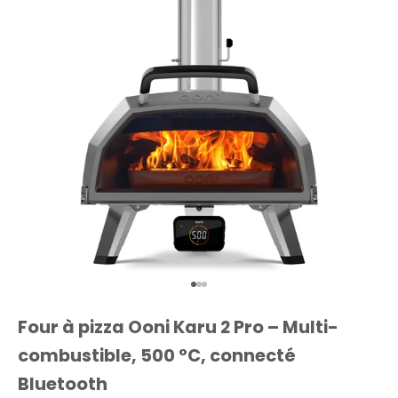
Aller à l'élément 1
Aller à l'élément 2
Aller à l'élément 3
Four à pizza Ooni Karu 2 Pro – Multi-
combustible, 500 °C, connecté
Bluetooth