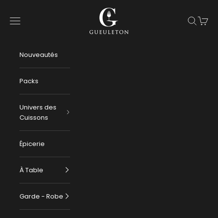
Passer au contenu
Gueuleton
Menu
Recherch
Panier
Nouveautés
Packs
Univers des
Cuissons
Épicerie
À Table
Garde - Robe