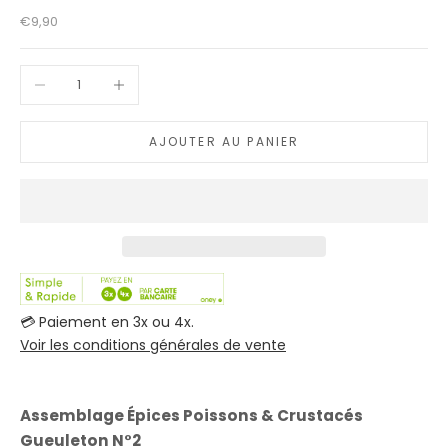
Prix de vente
€9,90
Diminuer la quantité
Augmenter la quantité
AJOUTER AU PANIER
💳 Paiement en 3x ou 4x.
Voir les conditions générales de vente
Assemblage Épices Poissons & Crustacés
Gueuleton N°2