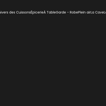
ivers des Cuissons
Épicerie
À Table
Garde - Robe
Plein air
La Cave
L