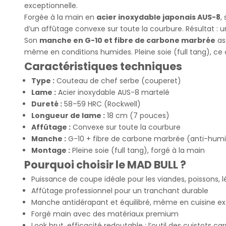
exceptionnelle.
Forgée à la main en
acier inoxydable japonais AUS-8
,
d’un affûtage convexe sur toute la courbure. Résultat : u
Son
manche en G-10 et fibre de carbone marbrée
as
même en conditions humides. Pleine soie (full tang), ce c
Caractéristiques techniques
Type :
Couteau de chef serbe (couperet)
Lame :
Acier inoxydable AUS-8 martelé
Dureté :
58–59 HRC (Rockwell)
Longueur de lame :
18 cm (7 pouces)
Affûtage :
Convexe sur toute la courbure
Manche :
G-10 + fibre de carbone marbrée (anti-humi
Montage :
Pleine soie (full tang), forgé à la main
Pourquoi choisir le MAD BULL ?
Puissance de coupe idéale pour les viandes, poissons,
Affûtage professionnel pour un tranchant durable
Manche antidérapant et équilibré, même en cuisine ex
Forgé main avec des matériaux premium
Look brut, efficacité redoutable : l’outil des cuistots ca