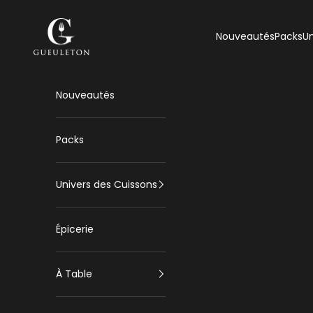
Passer au contenu
Gueuleton
Nouveautés
Packs
Un
Nouveautés
Packs
Univers des Cuissons
Épicerie
À Table