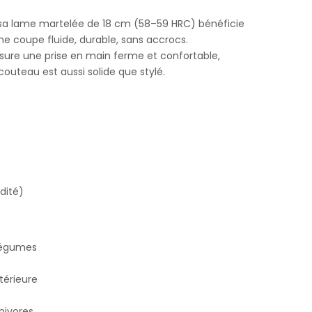
 sa lame martelée de 18 cm (58–59 HRC) bénéficie
ne coupe fluide, durable, sans accrocs.
sure une prise en main ferme et confortable,
outeau est aussi solide que stylé.
dité)
 légumes
térieure
rnivores