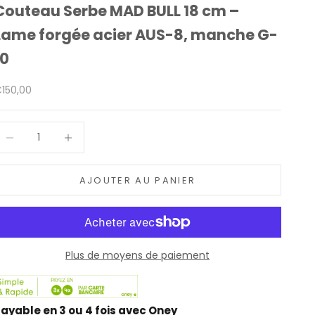
Couteau Serbe MAD BULL 18 cm –
Lame forgée acier AUS-8, manche G-
10
rix de vente
150,00
iminuer la quantité
Augmenter la quantité
AJOUTER AU PANIER
Plus de moyens de paiement
ayable en 3 ou 4 fois avec Oney