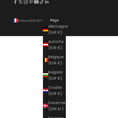
Pays
France (EUR €)
Allemagne
(EUR €)
Autriche
(EUR €)
Belgique
(EUR €)
Bulgarie
(EUR €)
Croatie
(EUR €)
Danemark
(DKK kr.)
Espagne