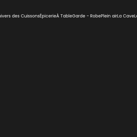
ivers des Cuissons
Épicerie
À Table
Garde - Robe
Plein air
La Cave
L