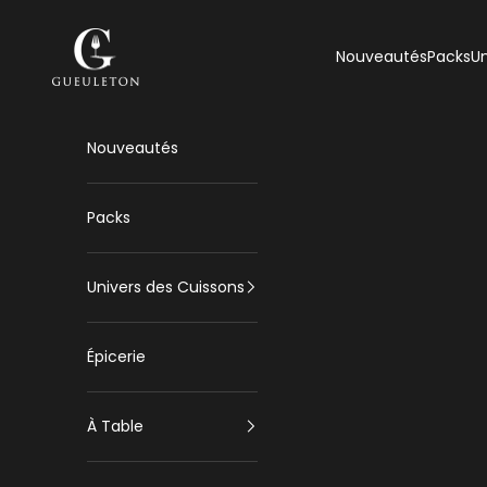
Passer au contenu
Gueuleton
Nouveautés
Packs
Un
Nouveautés
Packs
Univers des Cuissons
Épicerie
À Table