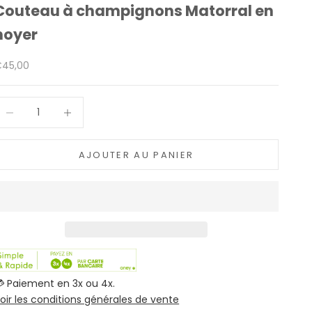
Couteau à champignons Matorral en
noyer
rix de vente
45,00
iminuer la quantité
Augmenter la quantité
AJOUTER AU PANIER
 Paiement en 3x ou 4x.
oir les conditions générales de vente