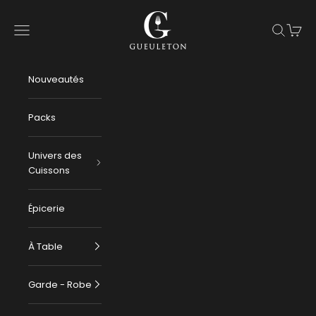
Passer au contenu
Gueuleton
Menu
Recherch
Panier
Nouveautés
Packs
Univers des
Cuissons
Épicerie
À Table
Garde - Robe