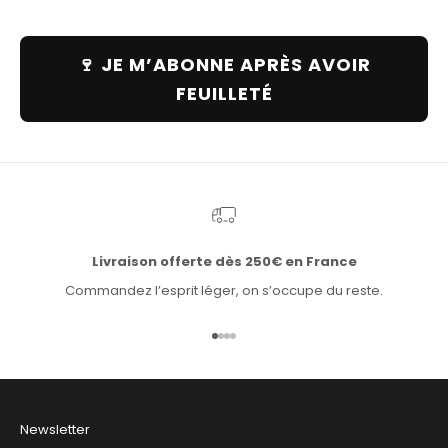
🍷 JE M’ABONNE APRÈS AVOIR
FEUILLETÉ
Livraison offerte dès 250€ en France
Commandez l’esprit léger, on s’occupe du reste.
Aller à l'élément 1
Aller à l'élément 2
Aller à l'élément 3
Aller à l'élément 4
Newsletter