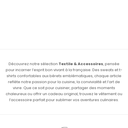
Choisir les options
SWEAT CROQUE TRUFFÉ BIO |
GUEULETON - COUPE OVERSIZE
PRIX DE VENTE
€69,00
Découvrez notre sélection
Textile & Accessoires
, pensée
pour incarner l’esprit bon vivant à la française. Des sweats et t-
shirts confortables aux bérets emblématiques, chaque article
reflète notre passion pour la cuisine, la convivialité et l’art de
vivre. Que ce soit pour cuisiner, partager des moments
chaleureux ou offrir un cadeau original, trouvez le vêtement ou
l’accessoire parfait pour sublimer vos aventures culinaires.