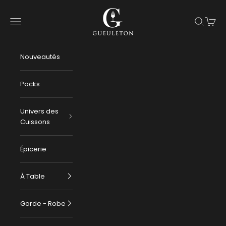
Passer au contenu
Gueuleton
Menu
Recherch
Panier
Nouveautés
Packs
Univers des
Cuissons
Épicerie
À Table
Garde - Robe