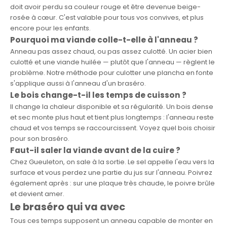
doit avoir perdu sa couleur rouge et être devenue beige-
rosée à cœur. C'est valable pour tous vos convives, et plus
encore pour les enfants.
Pourquoi ma viande colle-t-elle à l'anneau ?
Anneau pas assez chaud, ou pas assez culotté. Un acier bien
culotté et une viande huilée — plutôt que l'anneau — règlent le
problème.
Notre méthode pour culotter une plancha en fonte
s'applique aussi à l'anneau d'un braséro.
Le bois change-t-il les temps de cuisson ?
Il change la chaleur disponible et sa régularité. Un bois dense
et sec monte plus haut et tient plus longtemps : l'anneau reste
chaud et vos temps se raccourcissent. Voyez
quel bois choisir
pour son braséro
.
Faut-il saler la viande avant de la cuire ?
Chez Gueuleton, on sale à la sortie. Le sel appelle l'eau vers la
surface et vous perdez une partie du jus sur l'anneau. Poivrez
également après : sur une plaque très chaude, le poivre brûle
et devient amer.
Le braséro qui va avec
Tous ces temps supposent un anneau capable de monter en