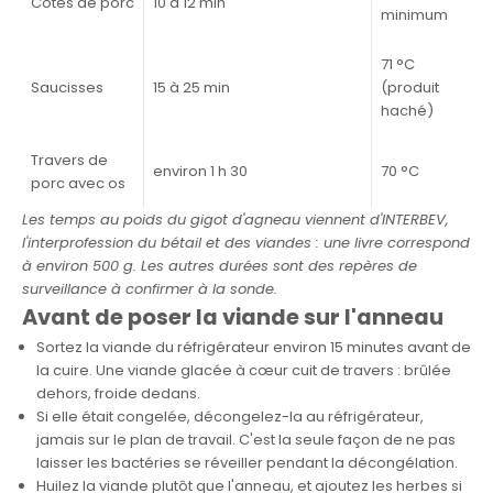
Côtes de porc
10 à 12 min
minimum
71 °C
Saucisses
15 à 25 min
(produit
haché)
Travers de
environ 1 h 30
70 °C
porc avec os
Les temps au poids du gigot d'agneau viennent d'INTERBEV,
l'interprofession du bétail et des viandes : une livre correspond
à environ 500 g. Les autres durées sont des repères de
surveillance à confirmer à la sonde.
Avant de poser la viande sur l'anneau
Sortez la viande du réfrigérateur environ 15 minutes avant de
la cuire. Une viande glacée à cœur cuit de travers : brûlée
dehors, froide dedans.
Si elle était congelée, décongelez-la au réfrigérateur,
jamais sur le plan de travail. C'est la seule façon de ne pas
laisser les bactéries se réveiller pendant la décongélation.
Huilez la viande plutôt que l'anneau, et ajoutez les herbes si