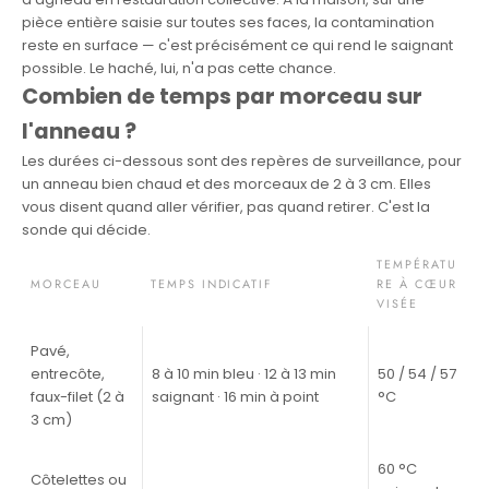
pièce entière saisie sur toutes ses faces, la contamination
reste en surface — c'est précisément ce qui rend le saignant
possible. Le haché, lui, n'a pas cette chance.
Combien de temps par morceau sur
l'anneau ?
Les durées ci-dessous sont des repères de surveillance, pour
un anneau bien chaud et des morceaux de 2 à 3 cm. Elles
vous disent quand aller vérifier, pas quand retirer. C'est la
sonde qui décide.
TEMPÉRATU
MORCEAU
TEMPS INDICATIF
RE À CŒUR
VISÉE
Pavé,
entrecôte,
8 à 10 min bleu · 12 à 13 min
50 / 54 / 57
faux-filet (2 à
saignant · 16 min à point
°C
3 cm)
60 °C
Côtelettes ou