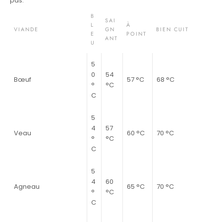
pas.
B
SAI
L
À
VIANDE
GN
BIEN CUIT
E
POINT
ANT
U
5
0
54
Bœuf
57 °C
68 °C
°
°C
C
5
4
57
Veau
60 °C
70 °C
°
°C
C
5
4
60
Agneau
65 °C
70 °C
°
°C
C