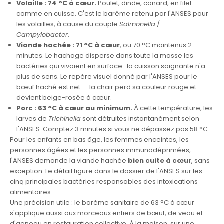
Volaille : 74 °C à cœur.
Poulet, dinde, canard, en filet
comme en cuisse. C'est le barème retenu par l'ANSES pour
les volailles, à cause du couple
Salmonella
/
Campylobacter
.
Viande hachée : 71 °C à cœur
, ou 70 °C maintenus 2
minutes. Le hachage disperse dans toute la masse les
bactéries qui vivaient en surface : la cuisson saignante n'a
plus de sens. Le repère visuel donné par l'ANSES pour le
bœuf haché est net — la chair perd sa couleur rouge et
devient beige-rosée à cœur.
Porc : 63 °C à cœur au minimum.
À cette température, les
larves de
Trichinella
sont détruites instantanément selon
l'ANSES. Comptez 3 minutes si vous ne dépassez pas 58 °C.
Pour les enfants en bas âge, les femmes enceintes, les
personnes âgées et les personnes immunodéprimées,
l'ANSES demande la viande hachée
bien cuite à cœur
, sans
exception. Le détail figure dans
le dossier de l'ANSES sur les
cinq principales bactéries responsables des intoxications
alimentaires
.
Une précision utile : le barème sanitaire de 63 °C à cœur
s'applique aussi aux morceaux entiers de bœuf, de veau et
d'agneau en restauration collective. À la maison, sur une