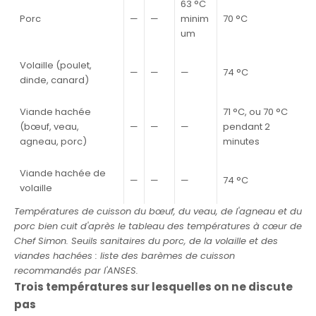
63 °C
Porc
—
—
minim
70 °C
um
Volaille (poulet,
—
—
—
74 °C
dinde, canard)
Viande hachée
71 °C, ou 70 °C
(bœuf, veau,
—
—
—
pendant 2
agneau, porc)
minutes
Viande hachée de
—
—
—
74 °C
volaille
Températures de cuisson du bœuf, du veau, de l'agneau et du
porc bien cuit d'après le tableau des températures à cœur de
Chef Simon. Seuils sanitaires du porc, de la volaille et des
viandes hachées : liste des barèmes de cuisson
recommandés par l'ANSES.
Trois températures sur lesquelles on ne discute
pas