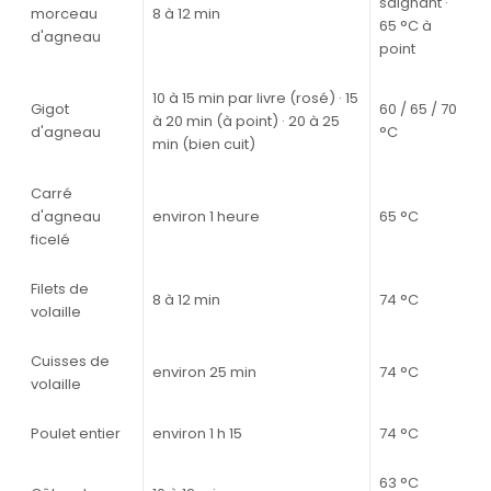
saignant ·
morceau
8 à 12 min
65 °C à
d'agneau
point
10 à 15 min par livre (rosé) · 15
Gigot
60 / 65 / 70
à 20 min (à point) · 20 à 25
d'agneau
°C
min (bien cuit)
Carré
d'agneau
environ 1 heure
65 °C
ficelé
Filets de
8 à 12 min
74 °C
volaille
Cuisses de
environ 25 min
74 °C
volaille
Poulet entier
environ 1 h 15
74 °C
63 °C