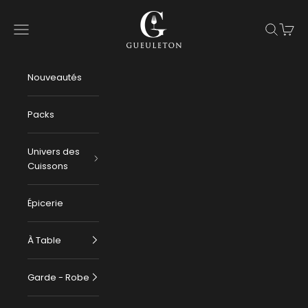
Passer au contenu
Gueuleton
Menu
Recherch
Panier
Nouveautés
Packs
Univers des
Cuissons
Épicerie
À Table
Garde - Robe