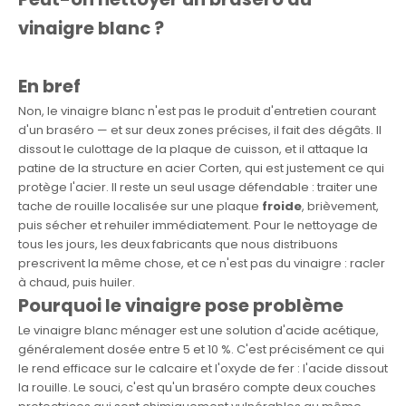
vinaigre blanc ?
En bref
Non, le vinaigre blanc n'est pas le produit d'entretien courant
d'un braséro — et sur deux zones précises, il fait des dégâts. Il
dissout le culottage de la plaque de cuisson, et il attaque la
patine de la structure en acier Corten, qui est justement ce qui
protège l'acier. Il reste un seul usage défendable : traiter une
tache de rouille localisée sur une plaque
froide
, brièvement,
puis sécher et rehuiler immédiatement. Pour le nettoyage de
tous les jours, les deux fabricants que nous distribuons
prescrivent la même chose, et ce n'est pas du vinaigre : racler
à chaud, puis huiler.
Pourquoi le vinaigre pose problème
Le vinaigre blanc ménager est une solution d'acide acétique,
généralement dosée entre 5 et 10 %. C'est précisément ce qui
le rend efficace sur le calcaire et l'oxyde de fer : l'acide dissout
la rouille. Le souci, c'est qu'un braséro compte deux couches