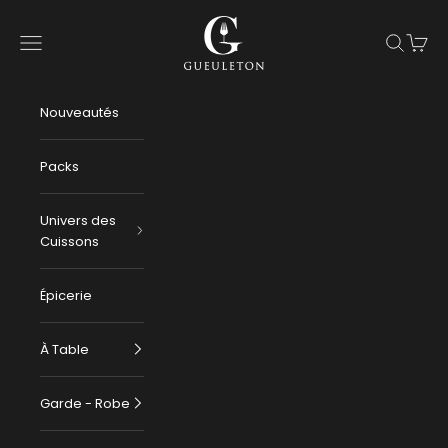
Passer au contenu
Gueuleton
Menu
Recherch
Panier
Nouveautés
Packs
Univers des
Cuissons
Épicerie
À Table
Garde - Robe