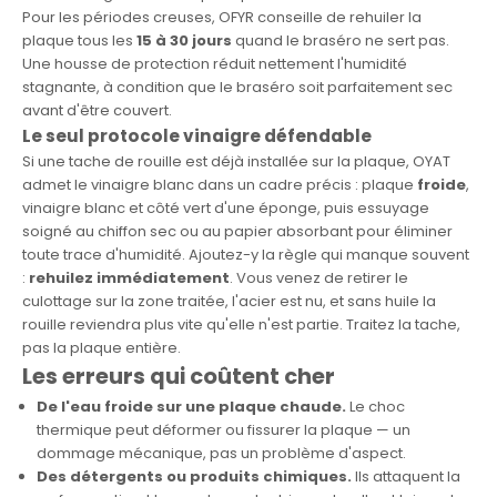
Pour les périodes creuses, OFYR conseille de rehuiler la
plaque tous les
15 à 30 jours
quand le braséro ne sert pas.
Une
housse de protection
réduit nettement l'humidité
stagnante, à condition que le braséro soit parfaitement sec
avant d'être couvert.
Le seul protocole vinaigre défendable
Si une tache de rouille est déjà installée sur la plaque, OYAT
admet le vinaigre blanc dans un cadre précis : plaque
froide
,
vinaigre blanc et côté vert d'une éponge, puis essuyage
soigné au chiffon sec ou au papier absorbant pour éliminer
toute trace d'humidité. Ajoutez-y la règle qui manque souvent
:
rehuilez immédiatement
. Vous venez de retirer le
culottage sur la zone traitée, l'acier est nu, et sans huile la
rouille reviendra plus vite qu'elle n'est partie. Traitez la tache,
pas la plaque entière.
Les erreurs qui coûtent cher
De l'eau froide sur une plaque chaude.
Le choc
thermique peut déformer ou fissurer la plaque — un
dommage mécanique, pas un problème d'aspect.
Des détergents ou produits chimiques.
Ils attaquent la