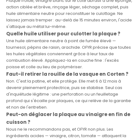
Plaque froide, vinaigre blanc sur le côté abrasif d'une éponge,
action ciblée et brève, rinçage léger, séchage complet, puis
huile alimentaire neutre pour reconstituer le culottage. Ne
laissez jamais tremper : au-delà de 15 minutes environ, l'acide
s'attaque au métal lui-même.
Quelle huile utiliser pour culotter la plaque ?
Une huile alimentaire neutre à point de fumée élevé —
tournesol, pépins de raisin, arachide. OFYR précise que toutes
les huiles végétales conviennent grâce à leur taux de
combustion élevé. Appliquez-la en couche fine : l'excès
poisse et colle au lieu de polymériser.
Faut-il retirer la rouille de la vasque en Corten ?
Non. C'est la patine, et elle protège. Elle met 6 à 12 mois à
devenir pleinement protectrice, puis se stabilise. Seul cas
d'inquiétude légitime : une perforation ou un feuilletage
profond qui s'écaille par plaques, ce qui relève de la garantie
et non de l'entretien.
Peut-on déglacer la plaque au vinaigre en fin de
cuisson ?
Nous ne le recommandons pas, et OFYR non plus. Les
ingrédients acides — vinaigre, citron, tomate — attaquent la