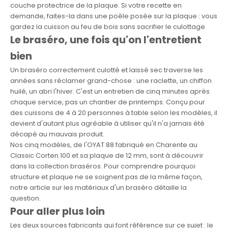
couche protectrice de la plaque. Si votre recette en
demande, faites-la dans une poêle posée sur la plaque : vous
gardez la cuisson au feu de bois sans sacrifier le culottage.
Le braséro, une fois qu'on l'entretient
bien
Un braséro correctement culotté et laissé sec traverse les
années sans réclamer grand-chose : une raclette, un chiffon
huilé, un abri l'hiver. C'est un entretien de cinq minutes après
chaque service, pas un chantier de printemps. Conçu pour
des cuissons de 4 à 20 personnes à table selon les modèles, il
devient d'autant plus agréable à utiliser qu'il n'a jamais été
décapé au mauvais produit.
Nos cinq modèles, de l'
OYAT 88 fabriqué en Charente
au
Classic Corten 100
et sa plaque de 12 mm, sont à découvrir
dans
la collection braséros
. Pour comprendre pourquoi
structure et plaque ne se soignent pas de la même façon,
notre article sur
les matériaux d'un braséro
détaille la
question.
Pour aller plus loin
Les deux sources fabricants qui font référence sur ce sujet : le