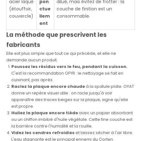
acier laqué
pon
dilué, mais évitez de frotter : la
(étouffoir,
ctue
couche de finition est un
couvercle)
llem
consommable.
ent
La méthode que prescrivent les
fabricants
Elle est plus simple que tout ce qui précède, et elle ne
demande aucun produit.
Poussez les résidus vers le feu, pendant la cuisson.
C'est la recommandation OFYR : le nettoyage se fait en
cuisinant, pas après.
Raclez la plaque encore chaude
à la spatule plate. OYAT
donne un repère visuel utile : on racle jusqu'à voir
apparaître des traces beiges sur la plaque, signe qu'elle
est propre.
Huilez la plaque encore tiède
avec un papier absorbant
ou un chiffon imbibé d'huile végétale. Cette fine couche est
la barrière contre l'humidité et la rouille.
Videz les cendres refroidies
et laissez sécher à l'air libre.
L'eau stagnante est le principal ennemi du Corten.