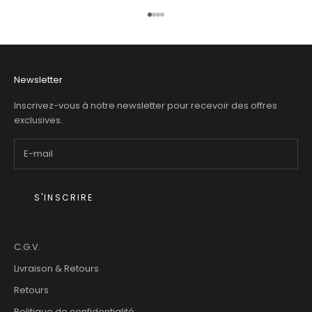
Aller à l'élément 1
Aller à l'élément 2
Aller à l'élément 3
Aller à l'élément 4
Newsletter
Inscrivez-vous à notre newsletter pour recevoir des offres
exclusives.
S'INSCRIRE
C.G.V.
Livraison & Retours
Retours
Politique de confidentialité