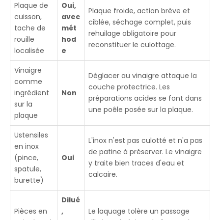
Plaque de
Oui,
Plaque froide, action brève et
cuisson,
avec
ciblée, séchage complet, puis
tache de
mét
rehuilage obligatoire pour
rouille
hod
reconstituer le culottage.
localisée
e
Vinaigre
Déglacer au vinaigre attaque la
comme
couche protectrice. Les
ingrédient
Non
préparations acides se font dans
sur la
une poêle posée sur la plaque.
plaque
Ustensiles
L'inox n'est pas culotté et n'a pas
en inox
de patine à préserver. Le vinaigre
(pince,
Oui
y traite bien traces d'eau et
spatule,
calcaire.
burette)
Dilué
Pièces en
,
Le laquage tolère un passage