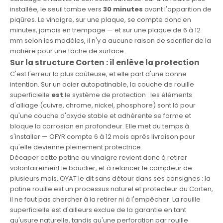
installée, le seuil tombe vers
30 minutes
avant l'apparition de
piqûres. Le vinaigre, sur une plaque, se compte donc en
minutes, jamais en trempage — et sur une plaque de 6 à 12
mm selon les modèles, il n'y a aucune raison de sacrifier de la
matière pour une tache de surface.
Sur la structure Corten : il enlève la protection
C'est l'erreur la plus coûteuse, et elle part d'une bonne
intention. Sur un acier autopatinable, la couche de rouille
superficielle
est
le système de protection : les éléments
d'alliage (cuivre, chrome, nickel, phosphore) sont là pour
qu'une couche d'oxyde stable et adhérente se forme et
bloque la corrosion en profondeur. Elle met du temps à
s'installer — OFYR compte 6 à 12 mois après livraison pour
qu'elle devienne pleinement protectrice.
Décaper cette patine au vinaigre revient donc à retirer
volontairement le bouclier, et à relancer le compteur de
plusieurs mois. OYAT le dit sans détour dans ses consignes : la
patine rouille est un processus naturel et protecteur du Corten,
il ne faut pas chercher à la retirer ni à l'empêcher. La rouille
superficielle est d'ailleurs exclue de la garantie en tant
qu'usure naturelle, tandis qu'une perforation par rouille