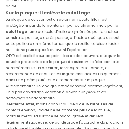
protectrices qui sont chimiquement vulnérables au même
acide.
Sur la plaque : il enlève le culottage
La plaque de cuisson est en acier non revêtu. Elle n'est
protégée ni par de la peinture ni par du chrome, mais par le
culottage
: une pellicule d'huile polymérisée par la chaleur,
construite passage après passage. L'acide acétique dissout
cette pellicule en même temps que la rouille, et laisse l'acier
nu — donc plus exposé qu'avant l'opération.
OFYR est explicite sur ce point : les acides peuvent attaquer la
couche protectrice de la plaque de cuisson. Le fabricant cite
nommément le jus de citron, le vinaigre et la tomate, et
recommande de chauffer les ingrédients acides uniquement
dans une poêle plutôt que directement sur la plaque.
Autrement dit : si le vinaigre est déconseillé comme
ingrédient
,
il n'a pas davantage vocation à devenir un
produit de
nettoyage
hebdomadaire.
Deuxième effet, moins connu : au-delà de
15 minutes
de
contact environ, l'acide ne se contente plus de la rouille, il
mord le métal. La surface se micro-grave et devient
légèrement rugueuse, ce qui dégrade l'accroche du prochain
culottage et facilite la corrosion suivante. Sur une rouille plus